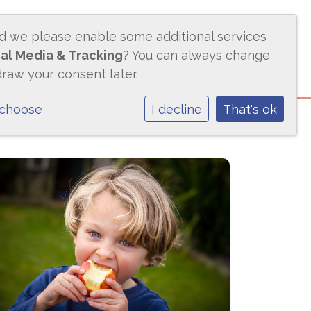
ld we please enable some additional services
ACTUEEL
CONTACT
BMS
al Media & Tracking
? You can always change
draw your consent later.
 choose
I decline
That's ok