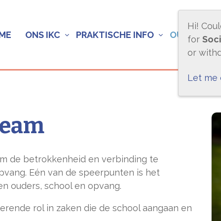
Hi! Cou
ME
ONS IKC
PRAKTISCHE INFO
OUDERS
for
Soci
or with
Let me
team
m de betrokkenheid en verbinding te
opvang. Eén van de speerpunten is het
n ouders, school en opvang.
erende rol in zaken die de school aangaan en